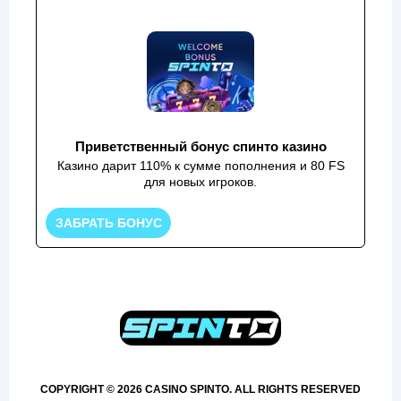
Приветственный бонус спинто казино
Казино дарит 110% к сумме пополнения и 80 FS
для новых игроков.
ЗАБРАТЬ БОНУС
COPYRIGHT © 2026 CASINO SPINTO. ALL RIGHTS RESERVED