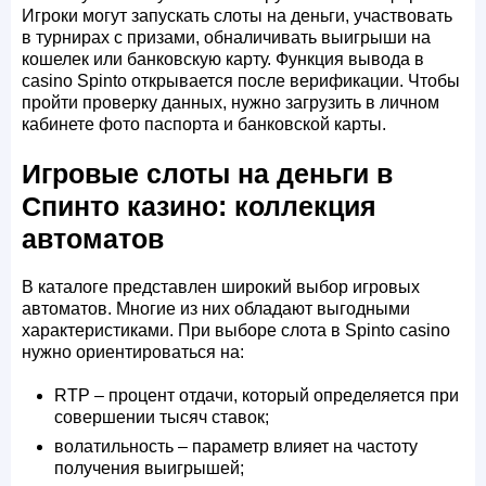
Игроки могут запускать слоты на деньги, участвовать
в турнирах с призами, обналичивать выигрыши на
кошелек или банковскую карту. Функция вывода в
casino Spinto открывается после верификации. Чтобы
пройти проверку данных, нужно загрузить в личном
кабинете фото паспорта и банковской карты.
Игровые слоты на деньги в
Спинто казино: коллекция
автоматов
В каталоге представлен широкий выбор игровых
автоматов. Многие из них обладают выгодными
характеристиками. При выборе слота в Spinto casino
нужно ориентироваться на:
RTP – процент отдачи, который определяется при
совершении тысяч ставок;
волатильность – параметр влияет на частоту
получения выигрышей;