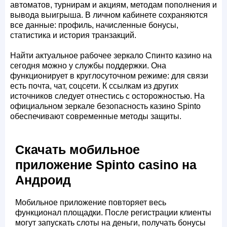
автоматов, турнирам и акциям, методам пополнения и
вывода выигрыша. В личном кабинете сохраняются
все данные: профиль, начисленные бонусы,
статистика и история транзакций.
Найти актуальное рабочее зеркало Спинто казино на
сегодня можно у службы поддержки. Она
функционирует в круглосуточном режиме: для связи
есть почта, чат, соцсети. К ссылкам из других
источников следует отнестись с осторожностью. На
официальном зеркале безопасность казино Spinto
обеспечивают современные методы защиты.
Скачать мобильное
приложение Spinto casino на
Андроид
Мобильное приложение повторяет весь
функционал площадки. После регистрации клиенты
могут запускать слоты на деньги, получать бонусы