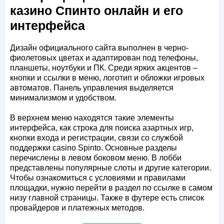
казино Спинто онлайн и его
интерфейса
Дизайн официального сайта выполнен в черно-
фиолетовых цветах и адаптирован под телефоны,
планшеты, ноутбуки и ПК. Среди ярких акцентов –
кнопки и ссылки в меню, логотип и обложки игровых
автоматов. Панель управления выделяется
минимализмом и удобством.
В верхнем меню находятся такие элементы
интерфейса, как строка для поиска азартных игр,
кнопки входа и регистрации, связи со службой
поддержки casino Spinto. Основные разделы
перечислены в левом боковом меню. В лобби
представлены популярные слоты и другие категории.
Чтобы ознакомиться с условиями и правилами
площадки, нужно перейти в раздел по ссылке в самом
низу главной страницы. Также в футере есть список
провайдеров и платежных методов.